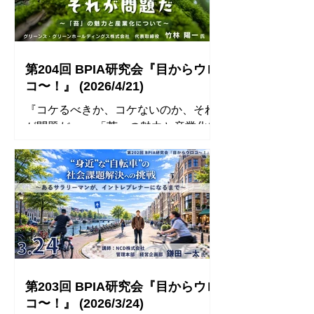
る、世界のフードテックの潮流』 日時
催にあたっての注意事項】 ※ 表示名
2026年5月26日（火） 18:00〜 アクセ
は「氏名」にしてください。 受付時
ス可 18:15〜20:00 研究会 講師 海野 慧
にお申込者リストと照合するため、お
(うみの さとし) 氏 IMA株式会社 /
第204回 BPIA研究会『目からウロ
Sustainable Food Asia株式会社 代表取
コ〜！』 (2026/4/21)
締役社長 武蔵野大学 アントレプレナ
『コケるべきか、コケないのか、それ
ーシップ学部 専任教員 (教授) 申込方法
が問題だ 〜「苔」の魅力と産業化に
BPIA会員以外の方も参加できます。
ついて〜』 講師： グリーンズ・グリ
事前のお申込みが必要です。 下記フォ
ーンホールディングス株式会社 代表取
ームまたはFacebookイベントページ
締役 竹林 陽一 氏 ◾️ 開催レポート ◾️ 参
よりお申込みください。 開催方法
加者のコメント ⚫︎ 講話を聞くまでは
Zoom ※参加表明をいただいた方に
「苔」からビジネスへの翻訳イメージ
は、後日、開催情報(URL等)をお送り
が持てずにいましたが、その実態は
します 【Zoom開催にあたっての注意
「徹底したオペレーション設計の話」
事項】 ※ 表示名は「氏名」にしてく
であったことが衝撃でした。 また、第
ださい。 受付時にお申込者リストと
200回記念講演での「流動性知能」
照合するため、
第203回 BPIA研究会『目からウロ
「結晶性知能」の概念を踏まえ、「人
コ〜！』 (2026/3/24)
間＝変化に適応する流動性知能」「自