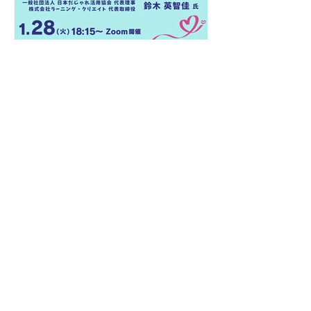
であること。...
第191回 BPIA研究会『目からウロ
コ〜！』 (2025/1/28)
『FUNtastic マーケティング 〜 “偶
然性を呼び込むだじゃれ活用協会の魅
力”に迫る 〜』 講師： 一般社団法人 日
本だじゃれ活用協会 代表理事 株式会
社ラーニング・クリエイト 代表取締役
鈴木 英智佳 氏 【開催レポート】 参加
者のコメント ●...
【17周年記念 特別企画】 第190回
BPIA研究会『目からウロコ〜！』