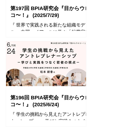
第197回 BPIA研究会『目からウロ
コ〜！』 (2025/7/29)
『 世界で実践される新たな組織モデ
ル： 中国ハイアールに学ぶ「起業家集
団」としての大企業 』 講師： 株式会
社 令三社 代表取締役 山田 裕嗣 氏
◾️ 開催レポート ◾️ 参加者のコメント ⚫︎
「ME」や組織モデルの話を聞きなが
ら、最初は“型”として理解しようとし
てい...
第196回 BPIA研究会『目からウロ
コ〜！』 (2025/6/24)
『 学生の挑戦から見えたアントレプレ
ナーシップ －学びと実践をつなぐ
若者の視点－ 』 講師： 早稲田大学大