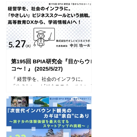
学院 先進理工学研究科 先進理工学専
攻2年 松本 綾香 氏 ◾️ 開催レポート ◾️ 参
加者のコメント ⚫︎...
第195回 BPIA研究会『目からウロ
コ〜！』 (2025/5/27)
『 経営学を、社会のインフラに。
「やさしい」ビジネススクールという
挑戦。 高等教育DXから、学術情報AI
へ！ 』 講師： 株式会社やさしいビジ
ネスラボ 代表取締役 中川 功一 氏
◾️ 開催レポート ◾️ 参加者のコメント
⚫︎...