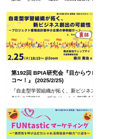
支援への挑戦 』 講師： 認定NPO法人
Homedoor (ホームドア) 理事長 川口
加奈 氏 【開催レポート】 参加者のコ
メント ● 「ホームレスを0にするので
はなく、抜け出したい時に選択肢のあ
る世界をつくりたい」「モチベーショ
ン...
第192回 BPIA研究会『目からウロ
コ〜！』 (2025/2/25)
『自走型学習組織が拓く、新ビジネス
創出の可能性 ～プロジェクト管理会計
型中小企業の事例紹介～ と、その裏話
』 講師： 株式会社ウェッブアイ 代表
取締役社長 森川 勇治 氏 【開催レポー
ト】 参加者のコメント ● リモートワー
クを可能にする条件が組織学習の実践