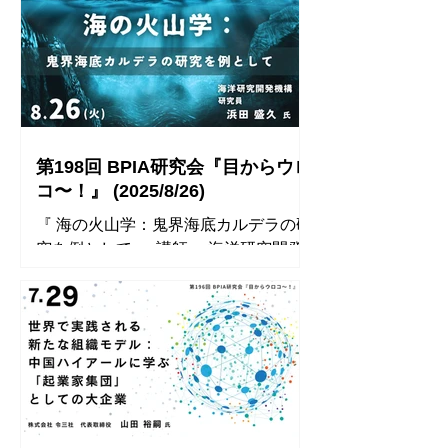
伝えると伝わるは大きな違いがあり、
多数の場合は早めに締め切る場合がご
そこにこそリーダーとしての資質が問
ざいます) 開催方法 会場 & Zooom開催
われる。 ⚫︎...
◾️ Zoom ※ お申込みいただいた方に
は、開催前日にZoom URLをメールに
てお送りします。 【Zoom開催にあた
っての注意事項】 ※ 表示名は「氏
名」にしてください。...
第198回 BPIA研究会『目からウロ
コ〜！』 (2025/8/26)
『 海の火山学：鬼界海底カルデラの研
究を例として 』 講師： 海洋研究開発
機構 研究員 浜田 盛久 氏 ◾️ 開催
レポート ◾️ 参加者のコメント ⚫︎ 海の中
の火山について日頃考えたこともほと
んど無いため、とても興味深く講演を
聞かせていただきました。日常のネッ
ト性格...