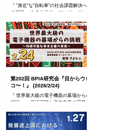
『 ”身近”な”自転車”の社会課題解決へ
然＝長い時間をかけて蓄積された結晶
の挑戦 ～あるサラリーマンが、イント
性知能」と捉え直す視座を得ました。
レプレナーになるまで～ 』 講師：
この視点は、自身の業務における「変
NCD株式会社 管理本部 経営企画部
化に対応する施策設計」と「蓄積され
鎌田 一太 氏 ◾️ 開催レポート ◾️ 参加者
たオペレーションの最適化」をどう両
のコメント ⚫︎ 最も印象的だったのは、
立させるか、という問いにも接続でき
「ミクロとマクロのどちらが重要かで
ると感じています。 単なる人間観に留
はなく、その接続点を体験することが
まらず、異なる性質の“知能”を前提
本質である」という考え方です。 これ
に、意図的に共生構造を設計する重要
まで人材育成においては、専門性（ミ
性を理解できたことが最大の価値で
クロ）や全社視点（マクロ）をそれぞ
す。 ⚫︎ 「一見価値が低い・理解されに
第202回 BPIA研究会『目からウロ
れ高めることに意識が向きがちでした
くいものでも、視点と構造次第で事業
コ〜！』 (2026/2/24)
が、両者を“つなぐ体験”こそが人の視
に転換できる」という点が最も大きな
『 世界最大級の電子機器の墓場からの
座を変えるという点は非常に示唆的で
気づきでした。 特に、「苔」というニ
挑戦 ～持続可能な資本主義の実装～
した。 また、「自分の仕事が社会にど
ッチで
』 講師： MAGO MOTORS JAPAN株
う価値を届けているかを実感した瞬間
式会社 農業事業部 チームリーダー 岩
に、人の行動は変わる」という点も大
田 きよら 氏 ◾️ 開催レポート ◾️ 参加者
きな気づきでした。単なるスキル付与