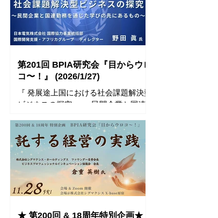
のコメント ⚫︎ 「無価値に見えるもので
ではなく、価値提供の実感を伴う経験
も、“ストーリー”を加えることで高付
設計の重要性を改めて認識しました。
加価値に転換できる」という視点で
⚫︎ 当社でも「マーケットイン」の重要
す。 特に印象的だったのは、「ゴミそ
性を掲げていますが、今回の話で改め
のものを減らすことよりもゴミを“語れ
て “実体験を起点とした価値づくり” に
る価値”に変え、その利益を再投資する
大きな意味があると感じました。 一方
第201回 BPIA研究会『目からウロ
循環を作る」という発想です。 また、
で、最近は“時間で働く”ことを求める
コ〜！』 (2026/1/27)
社会課題は「寄付」ではなく、「経済
若手や、キラキラしたアントレ像だけ
『 発展途上国における社会課題解決型
を回す構造」に乗せて初めて持続可能
を見て下積みを
ビジネスの探究 〜民間企業と国連
になる、という点も大きな気づきでし
勤務を通じた学びの先にあるもの〜 』
た。 サステナブルキャピタリズムと
講師： 日本電気株式会社 国際協力事
は、「善意」ではなく「仕組み」で解
業統括部 国際開発支援・アフリカグル
決する思想だと理解しました。 ⚫︎ 「複
ープ ディレクター 野田 眞 氏 ◾️ 開催
雑な課題に対しては、整然とした一貫
レポート ◾️ 参加者のコメント ⚫︎ 「あな
性よりも、“軸を中心に回転させるスピ
たはこの組織に何の貢献ができるの
ード”が価値を生む」という気づきで
か」「Yes, I can do it!」 この２つのフ
す。 私はこれまで「軸から外れないこ
レーズがとても印象的でした。日本の
と」を重視してきました。しかしガー
組織にいるとむしろ「何を私に教えて
ナのような正解のない巨大な問題に対
★ 第200回 & 18周年特別企画★