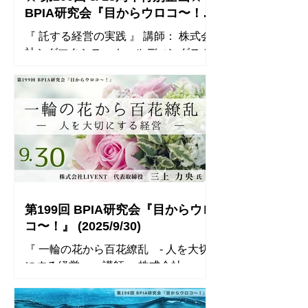
くれるのか」「どんな技術を身につけ
しては、単線的なアプローチでは限界
BPIA研究会『目からウロコ〜！』
させてくれるのか」とエサを待つ雛鳥
がある。一本の線で貫くのではなく、
(2025/11/28)
『 託する経営の実践 』 講師： 株式会
のような人がいたり、自分自身を振り
軸を中心に置
社シグマクシス・ホールディングス フ
返ると「仕事をしながら学ばせてもら
ァウンダー名誉会長 ビジネスプロフェ
う」いうようなことも多かったので、
ッショナルインキュベーション協議
今後、どんな貢献ができるのかを考え
会 会長 倉重 英樹 氏 ◾️ 開催概要 ◾️ タ
ようと思いました。 また、Yes, I can
イトル 『 託する経営の実践 』 日時
do it!と言えると言うことは、その人自
2025年11月28日（金） 17:45〜 受付
身のやりきる力の強さ、失敗を恐れな
18:00〜20:00 研究会 講師 倉重 英樹
い心の他に、仮にうまくいかなくても
(くらしげ ひでき) 氏 株式会社シグマク
別の着地方法を見出すのかな？と思い
シス・ホールディングス ファウンダー
ました。 ⚫︎ MIWAさんの話にもありま
名誉会長 BPIA 会長 申込方法 BPIA会
したが、野田さんが国連に出向されて
第199回 BPIA研究会『目からウロ
員以外の方も参加できます。 事前のお
新しい部署で上司に、「何をすれば良
コ〜！』 (2025/9/30)
申込みが必要です。 お申込みフォーム
いか？」と尋ねたところに「
『 一輪の花から百花繚乱 - 人を大切
よりお申込みください。 お申込み〆
にする経営 - 』 講師： 株式会社
切： オンライン参加分：11月26日(水)
LIVENT 代表取締役 三上 力央 氏
18:00まで 会場参加分： 満席のため、
◾️ 開催レポート ◾️ 参加者のコメント ⚫︎
受付終了いたしました。 (お申込み者