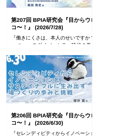
（火） 18:00〜 アクセス可 18:15〜
20:00 研究会 講師 馬見塚 健一 (まみつ
か けんいち)氏 一般財団法人日本財団
第207回 BPIA研究会『目からウロ
スポGOMI連盟 理事 スポGOMIファウ
コ〜！』 (2026/7/28)
ンダー 申込方法 BPIA会員以外の方も
『働きにくさは、本人のせいですか？
参加できます。 事前のお申込みが必要
― ニューロダイバーシティ時代の働き
です。 下記フォームまたはFacebook
方デザイン』 講師： 株式会社電通総
イベントページよりお申込みくださ
研 クロスイノベーション本部 ソリュ
い。 開催方法 Zoom ※参加表明をいた
ーションディベロップメントセンター
だいた方には、後日、開催情報(URL
東北大学大学院 教育学研究科 特任講
等)をお送りします 【Zoom開催にあた
師 飯田 剛史 氏 ◾️ 開催概要◾️ タイトル
っての注意事項】 ※ 表示名は「氏
『働きにくさは、本人のせいですか？
名」にしてください。 受付時にお申
― ニューロダイバーシティ時代の働
込者リストと照合するため、お名前が
き方デザイン』 日時 2026年7月28日
わかる状態にしてください。 表示名
（火） 18:00〜 アクセス可 18:15〜
がリストと一致しない方は、ご退出い
第206回 BPIA研究会『目からウロ
20:00 研究会 講師 飯田 剛史 (いいだ つ
ただく場合があります。 ※...
コ〜！』 (2026/6/30)
よし)氏 株式会社電通総研 クロスイノ
『セレンディピティからイノベーショ
ベーション本部 ソリューションディベ