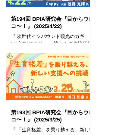
第194回 BPIA研究会『目からウロ
コ〜！』 (2025/4/22)
『 次世代インバウンド観光のカギ
は“余白”にあり 〜旅ナカの体験価値
を最大化するスタートアップの挑戦〜
』 講師： Gappy 代表 浅野 充輝 氏 ◾️
開催レポート ◾️ 参加者のコメント ● 形
成された市場におけるペインの定義方
法が秀逸で大変感心しました。言語化
も...
第193回 BPIA研究会『目からウロ
コ〜！』 (2025/3/25)
『 「生育格差」を乗り越える、新しい