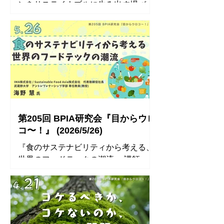
ンをサステイナブルに生み出す場づく
ロップメントセンター 東北大学大学院
りの歩みと挑戦』 講師： 株式会社
教育学研究科 特任講師 申込方法 BPIA
Social Impact 代表 弦本ビル株式会
会員以外の方も参加できます。 事前の
社 CPO (Chief Philosophy Officer) 櫻
お申込みが必要です。 下記フォームま
井 翼 氏 ◾️ 開催概要◾️ タイトル 『セレ
たはFacebookイベントページよりお
ンディピティからイノベーションをサ
申込みください。 開催方法 Zoom ※参
ステイナブルに生み出す場づくりの歩
加表明をいただいた方には、後日、開
みと挑戦』 日時 2026年6月30日
催情報(URL等)をお送りします
（火） 18:00〜 アクセス可 18:15〜
【Zoom開催にあたっての注意事項】
20:00 研究会 講師 櫻井 翼 (さくらい つ
※ 表示名は「氏名」にしてください。
第205回 BPIA研究会『目からウロ
ばさ)氏 株式会社Social Impact 代表
受付時にお申込者リストと照
コ〜！』 (2026/5/26)
弦本ビル株式会社 CPO (Chief
『食のサステナビリティから考える、
Philosophy Officer) 申込方法 BPIA会員
世界のフードテックの潮流』 講師：
以外の方も参加できます。 事前のお申
IMA株式会社 / Sustainable Food Asia
込みが必要です。 下記フォームまたは
株式会社 代表取締役社長 武蔵野大
Facebookイベントページよりお申込
学 アントレプレナーシップ学部 専任
みください。 開催方法 Zoom ※参加表
教員 (教授) 海野 慧 氏 ◾️ 開催概要◾️ タイ
明をいただいた方には、後日、開催情
トル 『食のサステナビリティから考え
報(URL等)をお送りします 【Zoom開