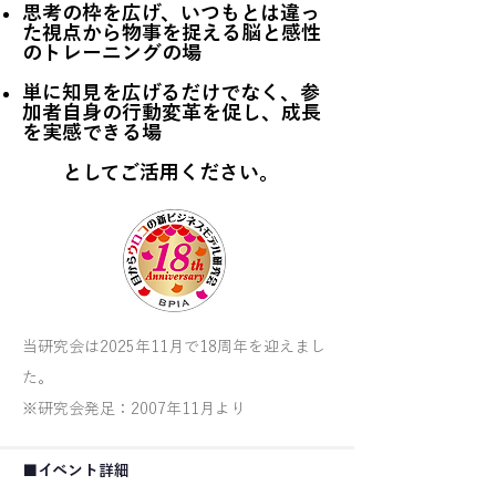
思考の枠を広げ、いつもとは違っ
た視点から物事を捉える脳と感性
のトレーニングの場
単に知見を広げるだけでなく、参
加者自身の行動変革を促し、成長
を実感できる場
としてご活用ください。
当研究会は2025年11月で18周年を迎えまし
た。
※研究会発足：2007年11月より
■イベント詳細