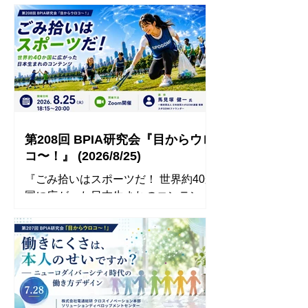
第208回 BPIA研究会『目からウロ
コ〜！』 (2026/8/25)
『ごみ拾いはスポーツだ！ 世界約40か
国に広がった日本生まれのコンテン
ツ』 講師： 一般財団法人日本財団ス
ポGOMI連盟 理事 スポGOMIファウン
ダー 馬見塚 健一 氏 ◾️ 開催概要◾️ タイ
トル 『ごみ拾いはスポーツだ！ 世
界約40か国に広がった日本生まれのコ
ンテンツ』 日時 2026年8月25日