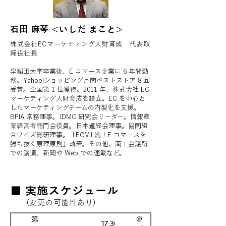
石田 麻琴 <いしだ まこと>
株式会社ECマーケティング人財育成 代表取
締役社長
早稲田大学卒業後、E コマース企業に 6 年間勤
務。Yahoo!ショッピング月間ベストストア 8 回
受賞。全国第 1 位獲得。2011 年、株式会社 EC
マーケティング人財育成を設立。EC を中心と
したマーケティングチームの内製化を支援。
BPIA 常務理事。JDMC 研究会リーダー。情報産
業経営者稲門会役員。日本道経会理事。協同組
合ワイズ総研理事。「ECMJ 流！E コマースを
勝ち抜く原理原則」執筆。その他、商工会議所
での講演、新聞や Web での連載など。
■ 実施スケジュール
(変更の可能性あり)
第
＠
17:30〜