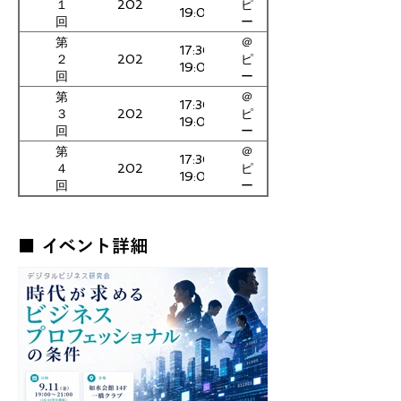
2026/2/20（金）
１
ピ
19:00
回
ー
プ
第
＠
17:30〜
ル
2026/4/17（金）
２
ピ
19:00
ド
回
ー
ッ
プ
第
＠
17:30〜
ト
ル
2026/6/26（金）
３
ピ
19:00
社
ド
回
ー
ッ
プ
第
＠
17:30〜
ト
ル
2026/9/11（金）
４
ピ
19:00
社
ド
回
ー
ッ
プ
ト
ル
社
ド
■ イベント詳細
ッ
ト
社