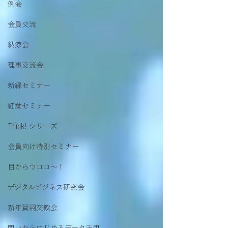
例会
会員交流
納涼会
理事交流会
新緑セミナー
紅葉セミナー
Think! シリーズ
会員向け特別セミナー
目からウロコ〜！
デジタルビジネス研究会
新年賀詞交歓会