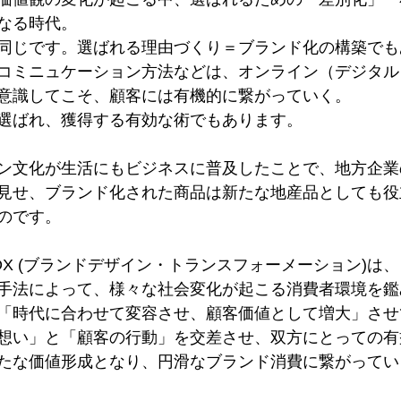
なる時代。
同じです。選ばれる理由づくり＝ブランド化の構築でも
コミニュケーション方法などは、オンライン（デジタル
意識してこそ、顧客には有機的に繋がっていく。
選ばれ、獲得する有効な術でもあります。
ン文化が生活にもビジネスに普及したことで、地方企業
見せ、ブランド化された商品は新たな地産品としても役
のです。 
DX (ブランドデザイン・トランスフォーメーション)は
手法によって、様々な社会変化が起こる消費者環境を鑑
「時代に合わせて変容させ、顧客価値として増大」させ
想い」と「顧客の行動」を交差させ、双方にとっての有
たな価値形成となり、円滑なブランド消費に繋がってい