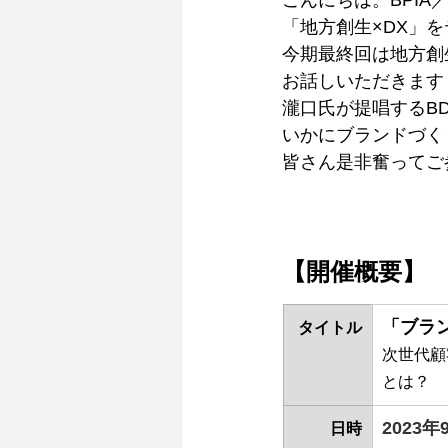
こんにちは。BPIA
「地方創生×DX」
今期最終回は地方創
お話しいただきます
瀧口氏が提唱するB
いかにブランドづく
皆さん是非奮ってご
【開催概要】 
「ブラ
タイトル
次世代顧
とは？
2023
日時