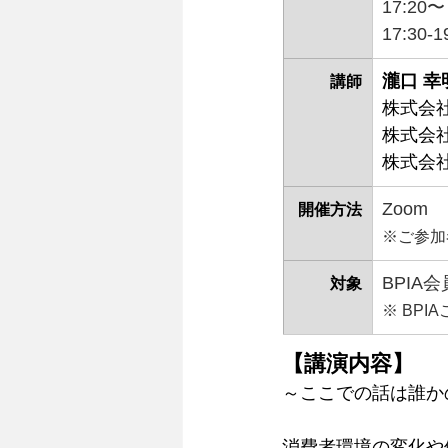
17:2
17:30
瀧口 幸
講師
株式会
株式会
株式会
Zoom
開催方法
※ご参加
BPIA
対象
※ BP
【講演内容】 
～ここでの話は誰か
消費者環境の変化や