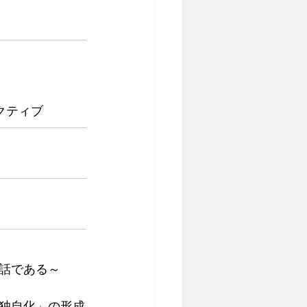
クティブ
話である～
独自化」の形成