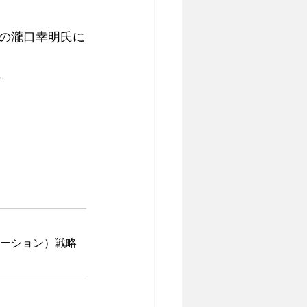
の瀧口幸明氏に
。
メーション）戦略