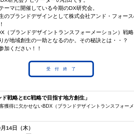
／DX研究会ナビゲーターの石田です。
をテーマに開催している今期のDX研究会。
生のブランドデザインとして株式会社アンド・フォース
！
DX（ブランドデザイントランスフォーメーション）戦略
りが地域創生の一助となるのか。その秘訣とは・・？
参加ください！！  
受 付 終 了
ンド戦略とEC戦略で目指す地方創生」
客獲得に欠かせないBDX（ブランドデザイントランスフォー
年9月14日（木）