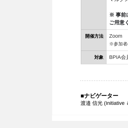
※ 事
ご用意
Zoom
開催方法
※参加者
BPIA
対象
■ナビゲーター 
渡邉 信光 (Initiat