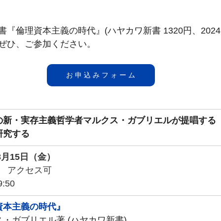
『倫理資本主義の時代』(ハヤカワ新書 1320円、2024
ぜひ、ご参加ください。
お 申 込 み フ ォ ー ム
の新・実存主義哲学者マルクス・ガブリエルが提唱する
研究する
年3月15日（金）
0〜　アクセス可
19:50　
資本主義の時代』
・ガブリエル著 (ハヤカワ新書)