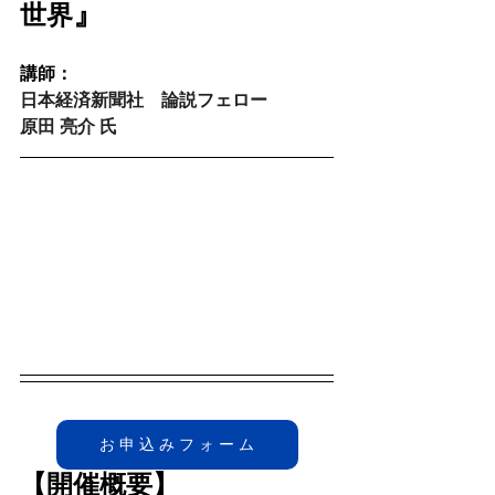
』 
世界
講師：
日本経済新聞社　論説フェロー
原田 亮介 氏
お 申 込 み フ ォ ー ム
【開催概要】 