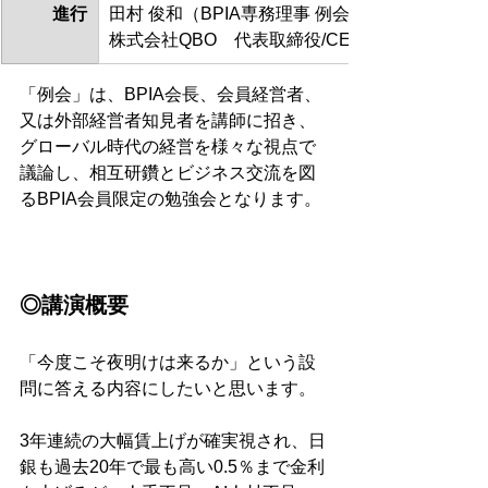
進行
田村 俊和（BPIA専務理事 例会担当）
株式会社QBO　代表取締役/CEO
「例会」は、BPIA会長、会員経営者、
又は外部経営者知見者を講師に招き、
グローバル時代の経営を様々な視点で
議論し、相互研鑽とビジネス交流を図
るBPIA会員限定の勉強会となります。 
◎講演概要 
「今度こそ夜明けは来るか」という設
問に答える内容にしたいと思います。
3年連続の大幅賃上げが確実視され、日
銀も過去20年で最も高い0.5％まで金利