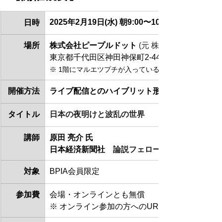
2025年2月19日(水) 
朝9:00〜10:30 (受付開始 8:4
日時
場所
株式会社ピープルドット 
(元 株式会社データミッ
東京都千代田区神田神保町2-44 第二石坂ビル2F
※ 1階にマルエツプチが入っているビルの階段を昇った
開催方法
ライブ配信とのハイブリット形式での開催
タイトル
日本の夜明けと波乱の世界
講師
原田 亮介 氏
日本経済新聞社　
論説フェロー
対象
BPIA会員限定
参加費
会場・オンラインとも無償
※ オンライン参加の方へのURL等の詳細情報