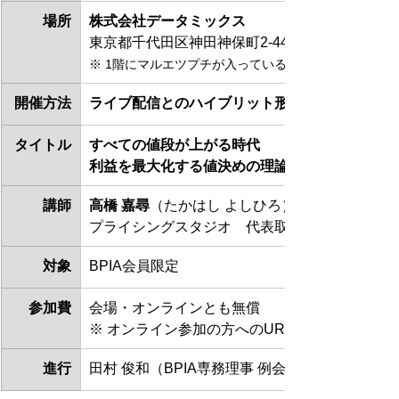
場所
株式会社データミックス
東京都千代田区神田神保町2-44 第二石坂ビル2F
※ 1階にマルエツプチが入っているビルの階段を昇った
開催方法
ライブ配信とのハイブリット形式での開催
タイトル
すべての値段が上がる時代
利益を最大化する値決めの理論
講師
高橋 嘉尋
（たかはし よしひろ）
プライシングスタジオ　代表取締役社長CEO
対象
BPIA会員限定
参加費
会場・オンラインとも無償
※ オンライン参加の方へのURL等の詳細情報
進行
田村 俊和（BPIA専務理事 例会担当／株式会社Bx