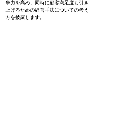
争力を高め、同時に顧客満足度も引き
上げるための経営手法についての考え
方を披露します。  
◎講師プロフィール 
高橋 嘉尋（たかはし よしひ