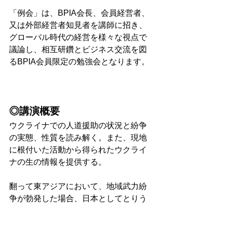
「例会」は、BPIA会長、会員経営者、
又は外部経営者知見者を講師に招き、
グローバル時代の経営を様々な視点で
議論し、相互研鑽とビジネス交流を図
るBPIA会員限定の勉強会となります。 
◎講演概要 
ウクライナでの人道援助の状況と紛争
の実態、性質を読み解く。また、現地
に根付いた活動から得られたウクライ
ナの生の情報を提供する。
翻って東アジアにおいて、地域武力紛
争が勃発した場合、日本としてとりう
る有効な手段として当該紛争地に対す
る人道回廊の設置を考える。1980年代