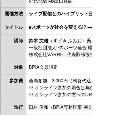
外苑前駅 4B出口直結
開催方法
ライブ配信とのハイブリット形式での開催
タイトル
eスポーツが社会を変える!? ―見えてきたeス
講師
鈴木 文雄
（すずき ふみお）
氏
一般社団法人eスポーツ連合 理事
株式会社VARREL 代表取締役社長／株式会社DO
対象
BPIA会員限定
参加費
会場参加　3,000円（朝食代込。当日申し受けま
※ オンライン参加の場合は無償 
※ オンライン参加の方へのURL等の詳細情報
進行
田村 俊和（BPIA専務理事 例会担当／株式会社Bx