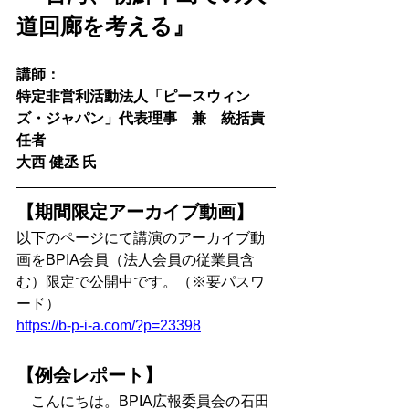
道回廊を考える
』  
講師：
特定非営利活動法人「ピースウィン
ズ・ジャパン」代表理事　兼　統括責
任者
大西 健丞 氏
【期間限定アーカイブ動画】 
以下のページにて講演のアーカイブ動
画をBPIA会員（法人会員の従業員含
む）限定で公開中です。（※要パスワ
ード）
https://b-p-i-a.com/?p=23398
【例会レポート】 
　こんにちは。BPIA広報委員会の石田