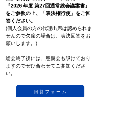
『2026 年度 第27回通常総会議案書』
をご参照の上、「表決権行使」をご回
答ください。
(個人会員の方の代理出席は認められま
せんので欠席の場合は、表決回答をお
願いします。)
総会終了後には、懇親会も設けており
ますのでぜひ合わせてご参加くださ
い。
回 答 フ ォ ー ム
日時
2025年11月13日 (木)
16:40〜　　　　受付開始
17:00〜18:30　総会
18:30〜20:30　懇親会