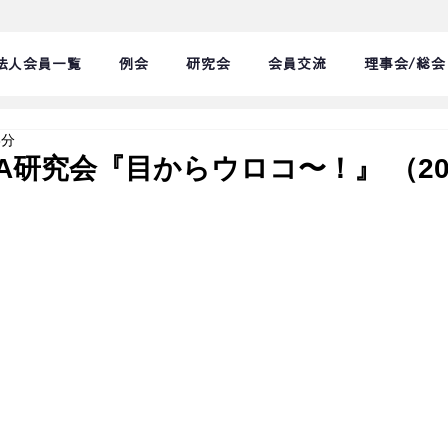
法人会員一覧
例会
研究会
会員交流
理事会/総会
8分
PIA研究会『目からウロコ〜！』 （2024