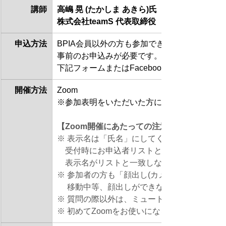
講師
高嶋 晃 (たかしま あきら)氏
株式会社teamS 代表取締役
申込方法
BPIA会員以外の方も参加できます。
事前のお申込みが必要です。
下記フォームまたはFacebookイベントペー
開催方法
Zoom
※参加表明をいただいた方には、後日、開催情報
【Zoom開催にあたっての注意事項】
※ 表示名は「氏名」にしてください。
　受付時にお申込者リストと照合するため、
　表示名がリストと一致しない方は、ご退出
※ 参加者の方も「顔出し(カメラON)」でご参
　 移動中等、顔出しができない場合は、事前
※ 質問の際以外は、ミュート(マイクOFF)に
※ 初めてZoomをお使いになる方は、事前にZ