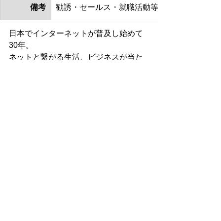
備考
勧誘・セールス・就職活動等を目的とした方
日本でインターネットが普及し始めて
30年。
ネットと繋がる生活、ビジネスが当た
り前になり、スマホは24時間手放せな
いものになりました。　
今や、スマホの機能(価格もですが...)
は、PC並み(もしくはそれ以上に)向上
し、PCがなくてもスマホさえあればそ
れほど不便を感じないというレベルに
なりました。最近の学生は、卒業論文
さえスマホで作成するという話を聞い
たことがあります。
しかし、やはりスマホのディスプレイ
の大きさでは限界もあり、ディスプレ
イの不便さを解消するためだけに、2回