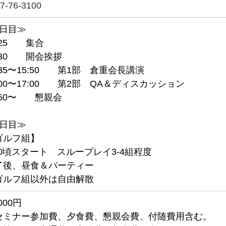
7-76-3100
1日目≫
:25　　集合
:30　　開会挨拶
:35〜15:50　　第1部　倉重会長講演
:00〜17:00　　第2部　QA＆ディスカッション
:50〜　　懇親会
2日目≫
ゴルフ組】
:30頃スタート　スループレイ3-4組程度
了後、昼食＆パーティー
ゴルフ組以外は自由解散
,000円
セミナー参加費、夕食費、懇親会費、付随費用含む。