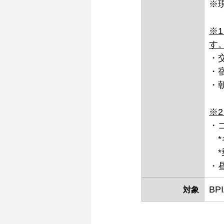
※
※
す
・
・
・朝
※
・ゴ
　
　
・
B
対象