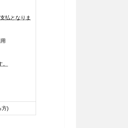
お支払となりま
利用
す。
方)