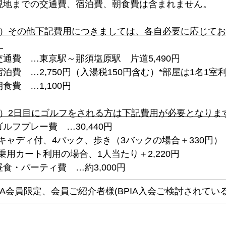
現地までの交通費、宿泊費、朝食費は含まれません。
1）その他下記費用につきましては、各自必要に応じて
。
交通費　…東京駅～那須塩原駅　片道5,490円
宿泊費　…2,750円（入湯税150円含む）*部屋は1名1室
食費　…1,100円
2）2日目にゴルフをされる方は下記費用が必要となりま
ルフプレー費　…30,440円
*キャディ付、4バック、歩き（3バックの場合＋330円）
*乗用カート利用の場合、1人当たり＋2,220円
昼食・パーティ費　…約3,000円　　　　
PIA会員限定、会員ご紹介者様(BPIA入会ご検討されている